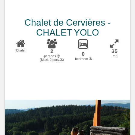
Chalet de Cervières -
CHALET YOLO
2
35
Chalet
0
persons
m2
bedroom
(Maxi:
2
pers.
)