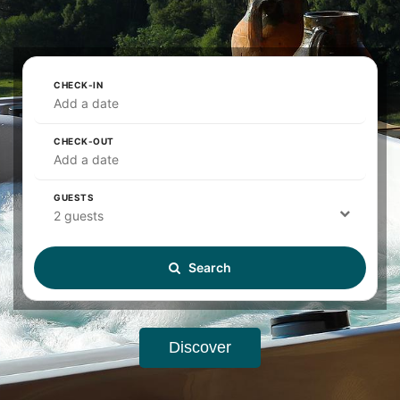
CHECK-IN
Add a date
CHECK-OUT
Add a date
GUESTS
2 guests
Search
Discover