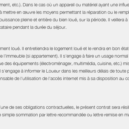
ent, etc.). Dans le cas où un appareil ou matériel ayant une influe
e à mettre en œuvre les moyens permettant la réparation ou le rempl
uissance pleine et entière du bien loué, sur la période. Il veillera à
ocataire pendant la durée du séjour.
ent loué. Il entretiendra le logement loué et le rendra en bon état 
 de l'immeuble (si appartement). Il s'engage à faire un usage norm
que des équipements (électroménager, multimédia, cuisine, etc.) mis à 
Il s'engage à informer le Loueur dans les meilleurs délais de tout
able de l'utilisation de l'accès internet mis à sa disposition au co
e de ses obligations contractuelles, le présent contrat sera résilié
ne simple sommation par lettre recommandée ou lettre remise en ma