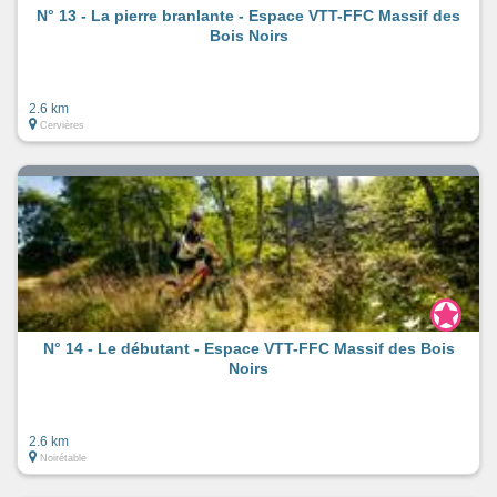
N° 13 - La pierre branlante - Espace VTT-FFC Massif des
Bois Noirs
2.6 km
Cervières
N° 14 - Le débutant - Espace VTT-FFC Massif des Bois
Noirs
2.6 km
Noirétable