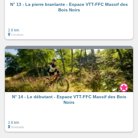
N° 13 - La pierre branlante - Espace VTT-FFC Massif des
Bois Noirs
2.6 km
Cervières
N° 14 - Le débutant - Espace VTT-FFC Massif des Bois
Noirs
2.6 km
Noirétable