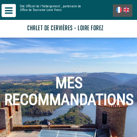
Site Officiel de l'hébergement
, partenaire de
Office de Tourisme Loire Forez
CHALET DE CERVIÈRES - LOIRE FOREZ
MES
RECOMMANDATIONS