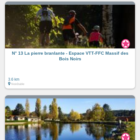
N° 13 La pierre branlante - Espace VTT-FFC Massif des
Bois Noirs
3.6 km
Noirétable