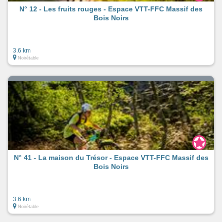
N° 12 - Les fruits rouges - Espace VTT-FFC Massif des
Bois Noirs
3.6 km
Noirétable
N° 41 - La maison du Trésor - Espace VTT-FFC Massif des
Bois Noirs
3.6 km
Noirétable