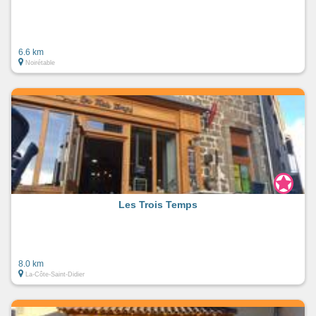
6.6 km
Noirétable
Les Trois Temps
8.0 km
La-Côte-Saint-Didier