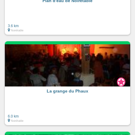
Plan d'eau de Noirétable
3.6 km
Noirétable
La grange du Phaux
6.0 km
Noirétable